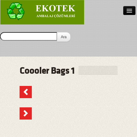
Anasayfa
Hakkımızda
Bez Çanta İmalat
İletişim
Coooler Bags 1
Türkçe