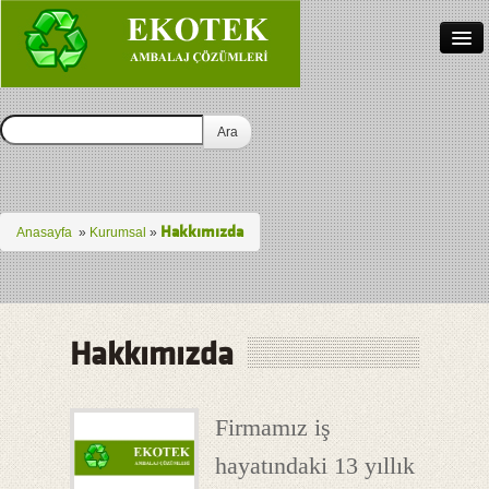
Anasayfa
Hakkımızda
Bez Çanta İmalat
İletişim
Hakkımızda
Anasayfa
»
Kurumsal
»
Türkçe
Hakkımızda
Firmamız iş
hayatındaki 13 yıllık