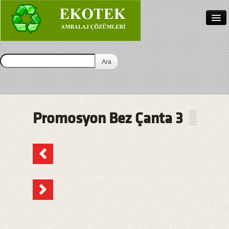
Anasayfa
Hakkımızda
Bez Çanta İmalat
İletişim
Promosyon Bez Çanta 3
Türkçe